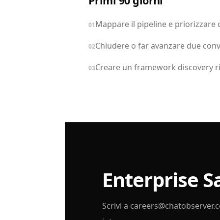
Primi 90 giorni
Mappare il pipeline e priorizzare 
01
Chiudere o far avanzare due conv
02
Creare un framework discovery riu
03
Enterprise S
Scrivi a
careers@chatobserver.