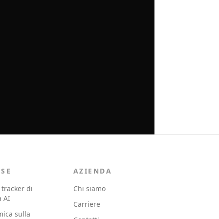
RSE
AZIENDA
 tracker di
Chi siamo
à AI
Carriere
ica sulla