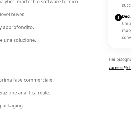
nalytics, martech o software tecnico.
succ
level buyer.
Deci
5
Chiu
ry approfondito.
muov
conv
e una soluzione.
Hai bisogno
careers@ch
 prima fase commerciale.
azione analitica reale.
 packaging.