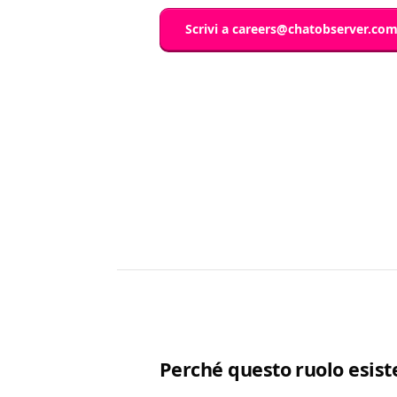
Scrivi a
careers@chatobserver.co
Perché questo ruolo esist