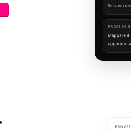
Servono dea
m
PRIMI 90 
Mappare il 
opportunità 
e
PROCES