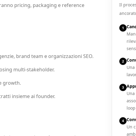
iranno pricing, packaging e reference
Il proce
ancorato
Cand
1
Mand
rile
sens
agenzie, brand team e organizzazioni SEO.
Conv
2
Una 
losing multi-stakeholder.
lavo
 e growth.
Appr
3
Una 
ratti insieme ai founder.
asso
loop
Conv
4
Un c
ambi