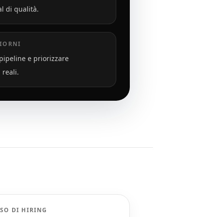
l di qualità.
GIORNI
pipeline e priorizzare
reali.
SO DI HIRING