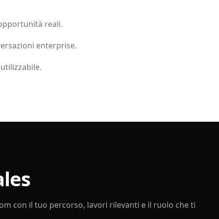
opportunità reali.
ersazioni enterprise.
tilizzabile.
ales
com
con il tuo percorso, lavori rilevanti e il ruolo che ti