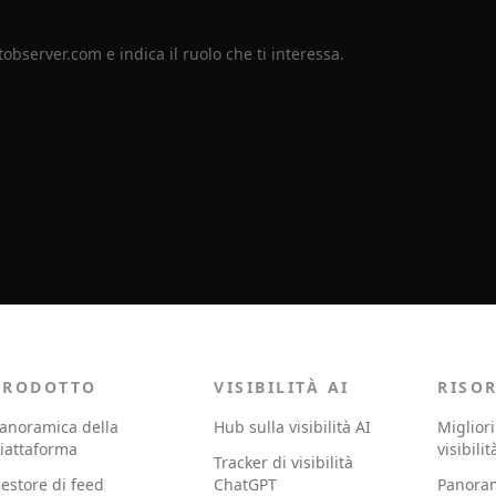
tobserver.com
e indica il ruolo che ti interessa.
PRODOTTO
VISIBILITÀ AI
RISO
anoramica della
Hub sulla visibilità AI
Migliori
iattaforma
visibilit
Tracker di visibilità
estore di feed
ChatGPT
Panoram