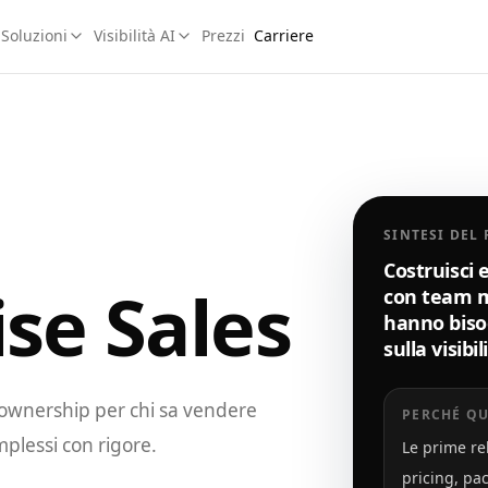
Soluzioni
Visibilità AI
Prezzi
Carriere
SINTESI DEL
Costruisci 
se Sales
con team m
hanno bisog
sulla visibil
o ownership per chi sa vendere
PERCHÉ QU
mplessi con rigore.
Le prime re
pricing, pa