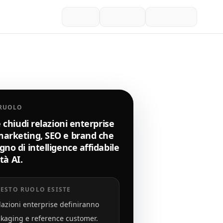
 RUOLO
e chiudi relazioni enterprise
arketing, SEO e brand che
no di intelligence affidabile
ità AI.
ESTO RUOLO ESISTE
lazioni enterprise definiranno
ckaging e reference customer.