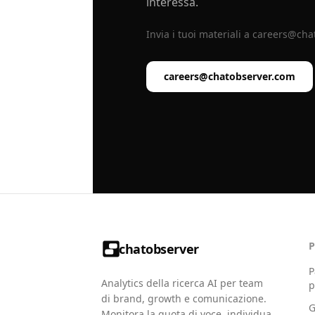
interessa.
Invia i tuoi materiali a
careers@cha
careers@chatobserver.com
chatobserver
P
Analytics della ricerca AI per team
p
di brand, growth e comunicazione.
G
Monitora la quota di voce, individua