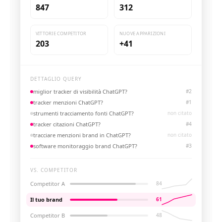
847
312
VITTORIE COMPETITOR
NUOVE APPARIZIONI
203
+41
DETTAGLIO QUERY
miglior tracker di visibilità ChatGPT?
#
2
tracker menzioni ChatGPT?
#
1
strumenti tracciamento fonti ChatGPT?
non citato
tracker citazioni ChatGPT?
#
4
tracciare menzioni brand in ChatGPT?
non citato
software monitoraggio brand ChatGPT?
#
3
VS. COMPETITOR
Competitor A
84
Il tuo brand
61
Competitor B
48