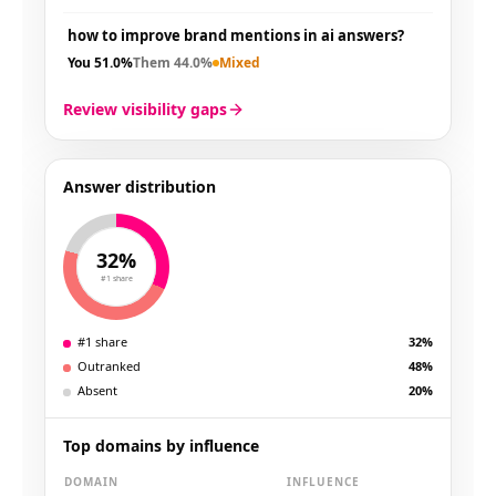
how to improve brand mentions in ai answers?
You
51.0%
Them
44.0%
Mixed
Review visibility gaps
Answer distribution
32%
#1 share
#1 share
32%
Outranked
48%
Absent
20%
Top domains by influence
DOMAIN
INFLUENCE