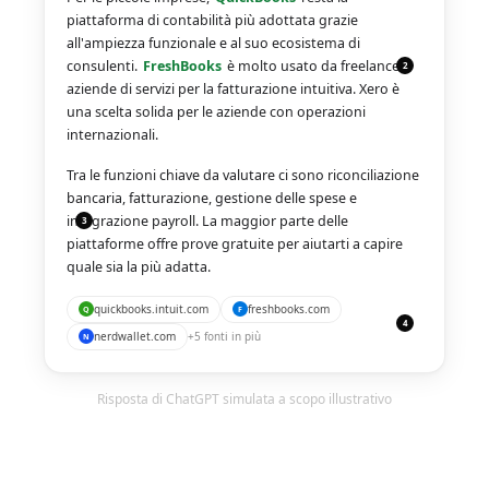
piattaforma di contabilità più adottata grazie
all'ampiezza funzionale e al suo ecosistema di
consulenti.
FreshBooks
è molto usato da freelance e
2
aziende di servizi per la fatturazione intuitiva. Xero è
una scelta solida per le aziende con operazioni
internazionali.
Tra le funzioni chiave da valutare ci sono riconciliazione
bancaria, fatturazione, gestione delle spese e
integrazione payroll. La maggior parte delle
3
piattaforme offre prove gratuite per aiutarti a capire
quale sia la più adatta.
quickbooks.intuit.com
freshbooks.com
Q
F
4
nerdwallet.com
+
5
fonti in più
N
Risposta di ChatGPT simulata a scopo illustrativo