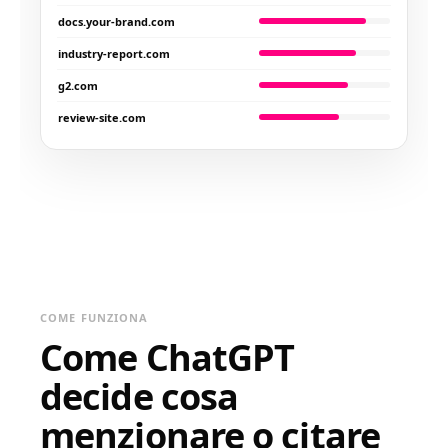
docs.your-brand.com
industry-report.com
g2.com
review-site.com
COME FUNZIONA
Come ChatGPT
decide cosa
menzionare o citare