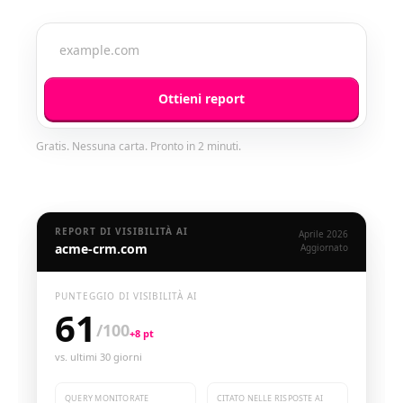
Ottieni report
Gratis. Nessuna carta. Pronto in 2 minuti.
REPORT DI VISIBILITÀ AI
Aprile 2026
acme-crm.com
Aggiornato
PUNTEGGIO DI VISIBILITÀ AI
61
/100
+8 pt
vs. ultimi 30 giorni
QUERY MONITORATE
CITATO NELLE RISPOSTE AI