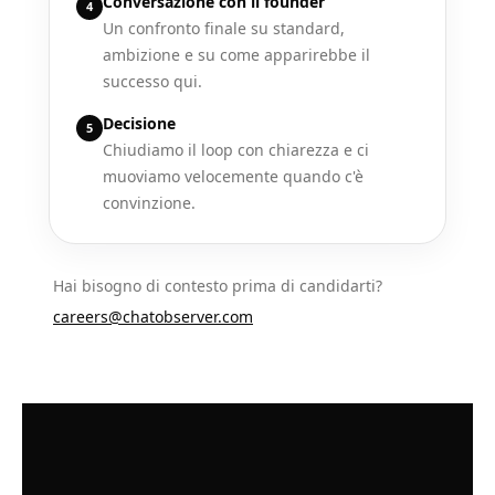
Conversazione con il founder
4
Un confronto finale su standard,
ambizione e su come apparirebbe il
successo qui.
Decisione
5
Chiudiamo il loop con chiarezza e ci
muoviamo velocemente quando c'è
convinzione.
Hai bisogno di contesto prima di candidarti?
careers@chatobserver.com