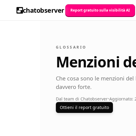
chatobserver
Report gratuito sulla visibilità AI
GLOSSARIO
Menzioni d
Che cosa sono le menzioni del b
davvero forte.
Dal team di Chatobserver
•
Aggiornato: 
Ottieni il report gratuito