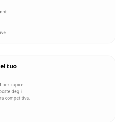
ompt
ive
el tuo
AI per capire
poste degli
ura competitiva.