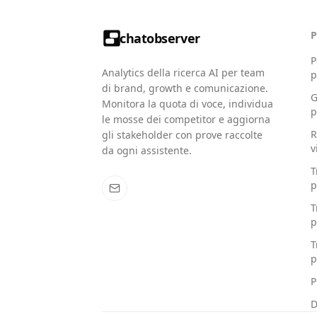
chatobserver
P
Analytics della ricerca AI per team
p
di brand, growth e comunicazione.
G
Monitora la quota di voce, individua
p
le mosse dei competitor e aggiorna
R
gli stakeholder con prove raccolte
v
da ogni assistente.
T
p
T
p
T
p
P
D