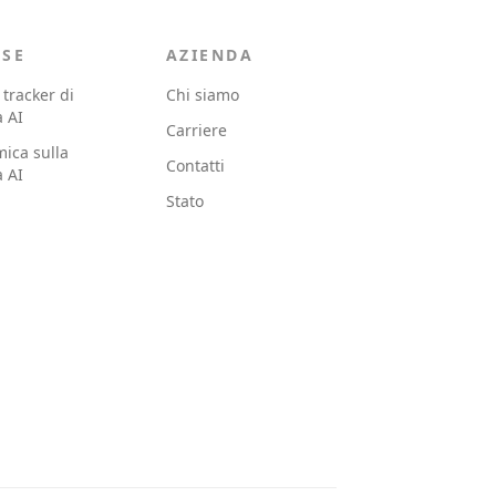
RSE
AZIENDA
 tracker di
Chi siamo
à AI
Carriere
ica sulla
Contatti
à AI
Stato