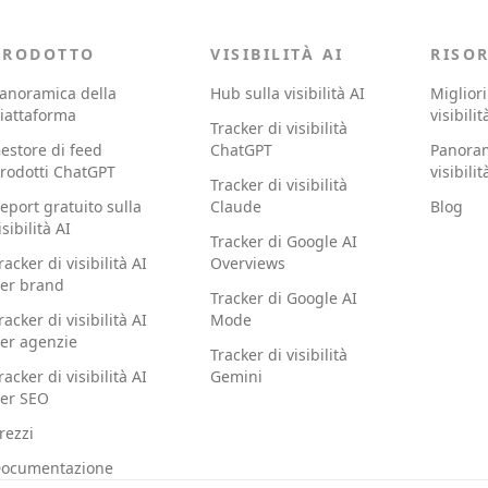
PRODOTTO
VISIBILITÀ AI
RISO
anoramica della
Hub sulla visibilità AI
Migliori
iattaforma
visibilit
Tracker di visibilità
estore di feed
ChatGPT
Panoram
rodotti ChatGPT
visibilit
Tracker di visibilità
eport gratuito sulla
Claude
Blog
isibilità AI
Tracker di Google AI
racker di visibilità AI
Overviews
er brand
Tracker di Google AI
racker di visibilità AI
Mode
er agenzie
Tracker di visibilità
racker di visibilità AI
Gemini
er SEO
rezzi
ocumentazione