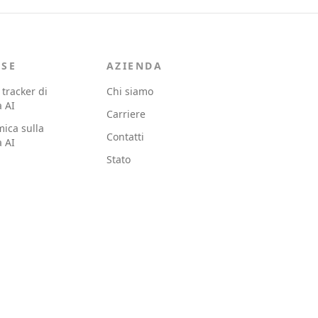
RSE
AZIENDA
 tracker di
Chi siamo
à AI
Carriere
ica sulla
Contatti
à AI
Stato