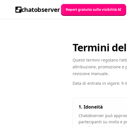
chatobserver
Report gratuito sulla visibilità AI
Termini de
Questi termini regolano l'att
attribuzione, promozione e 
revisione manuale.
Data di entrata in vigore: 9
1. Idoneità
Chatobserver può approvar
partecipanti su invito e pu