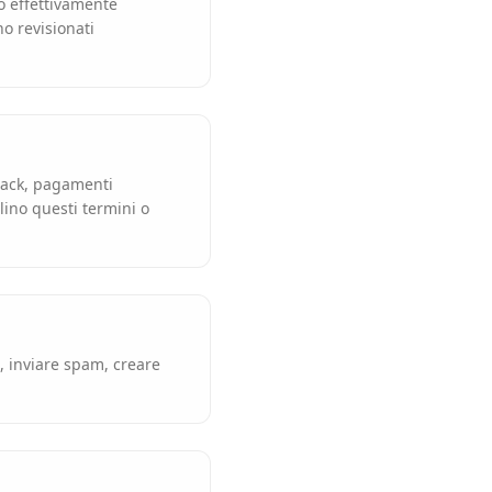
o effettivamente
o revisionati
back, pagamenti
lino questi termini o
, inviare spam, creare