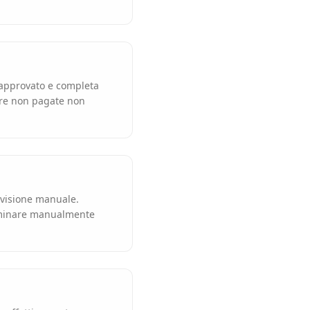
l approvato e completa
ure non pagate non
revisione manuale.
erminare manualmente