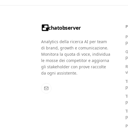
chatobserver
P
Analytics della ricerca AI per team
p
di brand, growth e comunicazione.
G
Monitora la quota di voce, individua
p
le mosse dei competitor e aggiorna
R
gli stakeholder con prove raccolte
v
da ogni assistente.
T
p
T
p
T
p
P