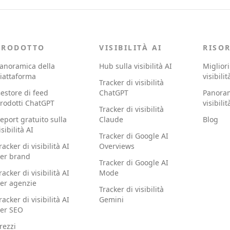
PRODOTTO
VISIBILITÀ AI
RISO
anoramica della
Hub sulla visibilità AI
Migliori
iattaforma
visibilit
Tracker di visibilità
estore di feed
ChatGPT
Panoram
rodotti ChatGPT
visibilit
Tracker di visibilità
eport gratuito sulla
Claude
Blog
isibilità AI
Tracker di Google AI
racker di visibilità AI
Overviews
er brand
Tracker di Google AI
racker di visibilità AI
Mode
er agenzie
Tracker di visibilità
racker di visibilità AI
Gemini
er SEO
rezzi