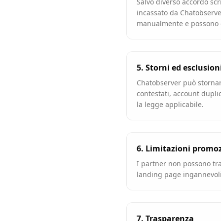
Salvo diverso accordo scr
incassato da Chatobserver
manualmente e possono es
5. Storni ed esclusion
Chatobserver può stornar
contestati, account dupli
la legge applicabile.
6. Limitazioni promo
I partner non possono tra
landing page ingannevoli 
7. Trasparenza