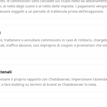
itto, le commissioni sono calcolate sul ricavo netto da abbonament
, al netto degli sconti e al netto delle imposte. I pagamenti vengon
sere soggetti a un periodo di trattenuta prima dell'erogazione.
i
e, trattenere o annullare commissioni in caso di rimborsi, charge
cati, traffico abusivo, uso improprio di coupon o promozioni che vio
zionali
visare il proprio rapporto con Chatobserver, impersonare l'azienda
o fare bidding su termini di brand se Chatobserver lo vieta.