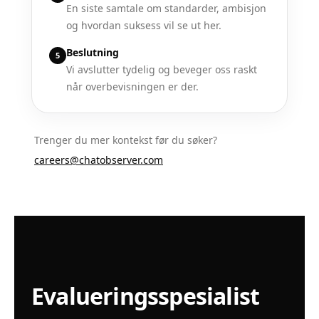
En siste samtale om standarder, ambisjon
og hvordan suksess vil se ut her.
Beslutning
5
Vi avslutter tydelig og beveger oss raskt
når overbevisningen er der.
Trenger du mer kontekst før du søker?
careers@chatobserver.com
Evalueringsspesialist