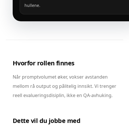
hullene.
Hvorfor rollen finnes
Når promptvolumet øker, vokser avstanden
mellom rå output og pålitelig innsikt. Vi trenger
reell evalueringsdisiplin, ikke en QA-avhuking.
Dette vil du jobbe med