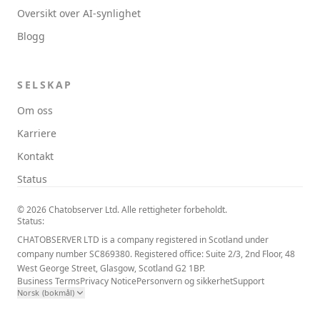
Oversikt over AI-synlighet
Blogg
SELSKAP
Om oss
Karriere
Kontakt
Status
© 2026 Chatobserver Ltd. Alle rettigheter forbeholdt.
Status:
CHATOBSERVER LTD is a company registered in Scotland under
company number SC869380. Registered office: Suite 2/3, 2nd Floor, 48
West George Street, Glasgow, Scotland G2 1BP.
Business Terms
Privacy Notice
Personvern og sikkerhet
Support
Norsk (bokmål)