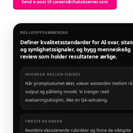
Send e-post til
careers@chatobserver.com
ROLLEOPPSUMMERING
Definer kvalitetsstandarder for AI-svar, sitat
og synlighetssignaler, og bygg menneskelig
review som holder resultatene ærlige.
HVORFOR ROLLEN FINNES
Når promptvolumet øker, vokser avstanden mellom rå
output og pålitelig innsikt. Vi trenger reell
evalueringsdisiplin, ikke en QA-avhuking.
FØRSTE 90 DAGER
Revidere eksisterende rubrikker og finne de viktigste