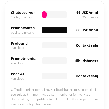
Chatobserver
99 USD/mnd
Starter, offentlig
25 prompts
Promptwatch
~500 USD/mnd
publisert inngang
Profound
Kontakt salg
kun tilbud
Promptmonitor
Tilbudsbasert
kun tilbud
Peec AI
Kontakt salg
kun tilbud
Offentlige priser per juli 2026. Tilbudsbasert prising er ikke i
seg selv galt — men hvis du sammenligner fem verktøy
denne uken, er to publiserte tall og tre kartleggingssamtaler
i seg selv nyttig informasjon.