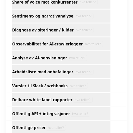
Share of voice mot konkurrenter
hva teller?
Sentiment- og narrativanalyse
hva teller?
Diagnose av siteringer / kilder
hva teller?
Observabilitet for AI-crawlerlogger
hva teller?
Analyse av AI-henvisninger
hva teller?
Arbeidsliste med anbefalinger
hva teller?
Varsler til Slack / webhooks
hva teller?
Delbare white label-rapporter
hva teller?
Offentlig API + integrasjoner
hva teller?
Offentlige priser
hva teller?