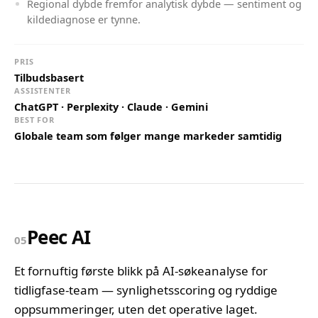
Regional dybde fremfor analytisk dybde — sentiment og
kildediagnose er tynne.
PRIS
Tilbudsbasert
ASSISTENTER
ChatGPT · Perplexity · Claude · Gemini
BEST FOR
Globale team som følger mange markeder samtidig
Peec AI
05
Et fornuftig første blikk på AI-søkeanalyse for
tidligfase-team — synlighetsscoring og ryddige
oppsummeringer, uten det operative laget.