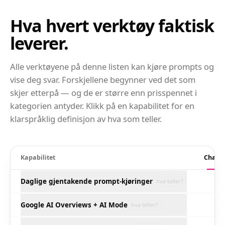
Hva hvert verktøy faktisk
leverer.
Alle verktøyene på denne listen kan kjøre prompts og
vise deg svar. Forskjellene begynner ved det som
skjer etterpå — og de er større enn prisspennet i
kategorien antyder. Klikk på en kapabilitet for en
klarspråklig definisjon av hva som teller.
Kapabilitet
Chatob
Daglige gjentakende prompt-kjøringer
hva teller?
Google AI Overviews + AI Mode
hva teller?