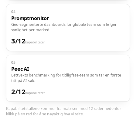
04
Promptmonitor
Geo-segmenterte dashboards for globale team som følger
synlighet per marked.
3
/
12
kapabiliteter
05
Peec AI
Lettvekts benchmarking for tidligfase-team som tar en første
titt på AI-søk.
2
/
12
kapabiliteter
Kapabilitetstallene kommer fra matrisen med 12 rader nedenfor —
klikk på en rad for å se nøyaktig hva vi telte.