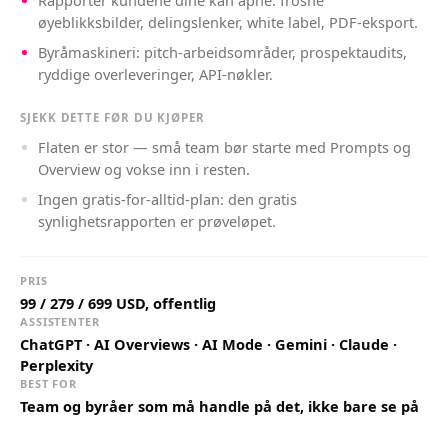
Rapporter kundene dine kan åpne: frosne
øyeblikksbilder, delingslenker, white label, PDF-eksport.
Byråmaskineri: pitch-arbeidsområder, prospektaudits,
ryddige overleveringer, API-nøkler.
SJEKK DETTE FØR DU KJØPER
Flaten er stor — små team bør starte med Prompts og
Overview og vokse inn i resten.
Ingen gratis-for-alltid-plan: den gratis
synlighetsrapporten er prøveløpet.
PRIS
99 / 279 / 699 USD, offentlig
ASSISTENTER
ChatGPT · AI Overviews · AI Mode · Gemini · Claude ·
Perplexity
BEST FOR
Team og byråer som må handle på det, ikke bare se på