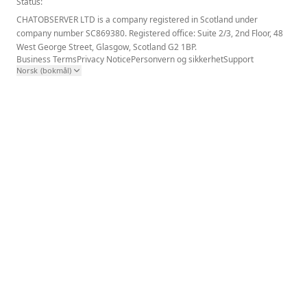
Status:
CHATOBSERVER LTD is a company registered in Scotland under
company number SC869380. Registered office: Suite 2/3, 2nd Floor, 48
West George Street, Glasgow, Scotland G2 1BP.
Business Terms
Privacy Notice
Personvern og sikkerhet
Support
Norsk (bokmål)