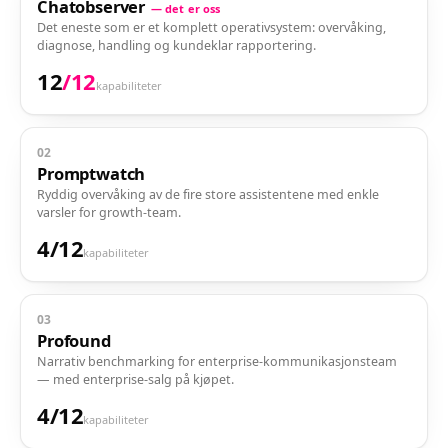
Chatobserver
— det er oss
Det eneste som er et komplett operativsystem: overvåking,
diagnose, handling og kundeklar rapportering.
12
/
12
kapabiliteter
02
Promptwatch
Ryddig overvåking av de fire store assistentene med enkle
varsler for growth-team.
4
/
12
kapabiliteter
03
Profound
Narrativ benchmarking for enterprise-kommunikasjonsteam
— med enterprise-salg på kjøpet.
4
/
12
kapabiliteter