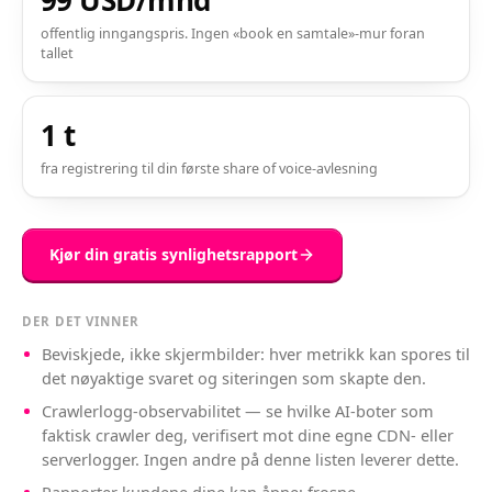
99 USD/mnd
offentlig inngangspris. Ingen «book en samtale»-mur foran
tallet
1 t
fra registrering til din første share of voice-avlesning
Kjør din gratis synlighetsrapport
DER DET VINNER
Beviskjede, ikke skjermbilder: hver metrikk kan spores til
det nøyaktige svaret og siteringen som skapte den.
Crawlerlogg-observabilitet — se hvilke AI-boter som
faktisk crawler deg, verifisert mot dine egne CDN- eller
serverlogger. Ingen andre på denne listen leverer dette.