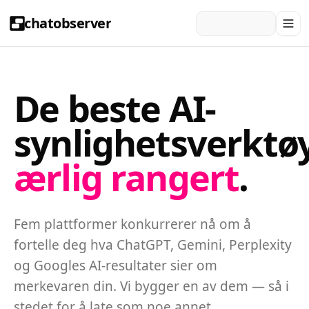
chatobserver
De beste AI-
synlighetsverktø
ærlig rangert
.
Fem plattformer konkurrerer nå om å
fortelle deg hva ChatGPT, Gemini, Perplexity
og Googles AI-resultater sier om
merkevaren din. Vi bygger en av dem — så i
stedet for å late som noe annet,