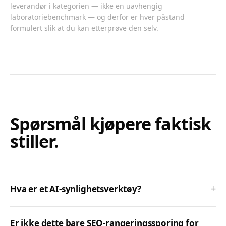
leverandør i kategorien — ikke en uavhengig
laboratoriebenchmark — og derfor er hver påstand
formulert slik at du kan etterprøve den selv.
Spørsmål kjøpere faktisk
stiller.
+
Hva er et AI-synlighetsverktøy?
Er ikke dette bare SEO-rangeringssporing for