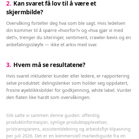
2
.
Kan svaret få lov til å være et
skjermbilde?
Overvåking forteller deg hva som ble sagt. Hvis ledelsen
din kommer til å spørre «hvorfor?» og «hva gjør vi med
det?», trenger du siteringer, sentiment, crawler-bevis og en
anbefalingssløyfe — ikke et arkiv med svar.
3
.
Hvem må se resultatene?
Hvis svaret inkluderer kunder eller ledere, er rapportering
selve produktet: delingslenker som holder seg oppdatert,
frosne øyeblikksbilder for godkjenning, white label. Vurder
den flaten like hardt som overvåkingen.
Slik satte vi sammen denne guiden: offentlig
produktinformasjon, synlige produktopplevelser,
pristransparens, assistentdekning og arbeidsflyt-tilpasning
per juli 2026. Det er en kommersiell markedsguide fra en