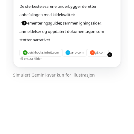
De sterkeste svarene underbygger deretter
anbefalingen med kildekvalitet:
implementeringsguider, sammenligningssider,
3
anmeldelser og oppdatert dokumentasjon som
støtter narrativet.
quickbooks.intuit.com
xero.com
g2.com
Q
X
G
4
+
5
ekstra kilder
Simulert Gemini-svar kun for illustrasjon