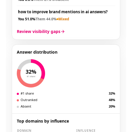
how to improve brand mentions in ai answers?
You
51.0%
Them
44.0%
Mixed
Review visibility gaps
Answer distribution
32%
#1 share
#1 share
32%
Outranked
48%
Absent
20%
Top domains by influence
DOMAIN
INFLUENCE