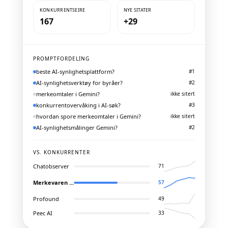
KONKURRENTSEIRE
NYE SITATER
167
+29
PROMPTFORDELING
beste AI-synlighetsplattform?
#
1
AI-synlighetsverktøy for byråer?
#
2
merkeomtaler i Gemini?
ikke sitert
konkurrentovervåking i AI-søk?
#
3
hvordan spore merkeomtaler i Gemini?
ikke sitert
AI-synlighetsmålinger Gemini?
#
2
VS. KONKURRENTER
Chatobserver
71
Merkevaren din
57
Profound
49
Peec AI
33