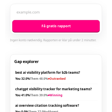
Få gratis rapport
Ingen konto nødvendig. Rapporten er klar på under 2 minutter.
Gap explorer
best ai visibility platform for b2b teams?
You
32.0%
Them
48.0%
Outranked
chatgpt visibility tracker for marketing teams?
You
41.0%
Them
39.0%
Winning
ai overview citation tracking software?
You
0.0%
Them
27.0%
Absent