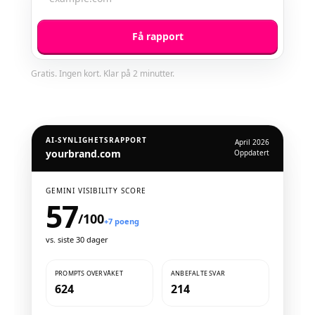
Få rapport
Gratis. Ingen kort. Klar på 2 minutter.
AI-SYNLIGHETSRAPPORT
April 2026
yourbrand.com
Oppdatert
GEMINI VISIBILITY SCORE
57
/100
+7 poeng
vs. siste 30 dager
PROMPTS OVERVÅKET
ANBEFALTE SVAR
624
214