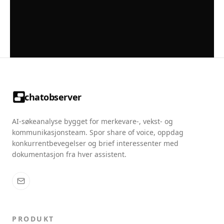
chatobserver
AI-søkeanalyse bygget for merkevare-, vekst- og
kommunikasjonsteam. Spor share of voice, oppdag
konkurrentbevegelser og brief interessenter med
dokumentasjon fra hver assistent.
PRODUKT