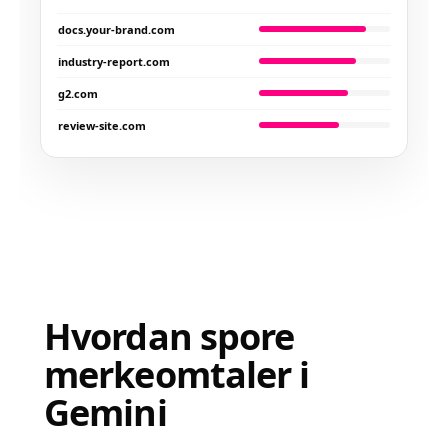
docs.your-brand.com
industry-report.com
g2.com
review-site.com
Hvordan spore
merkeomtaler i
Gemini