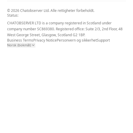
© 2026 Chatobserver Ltd. Alle rettigheter forbeholdt.
Status:
CHATOBSERVER LTD is a company registered in Scotland under
company number SC869380. Registered office: Suite 2/3, 2nd Floor, 48
West George Street, Glasgow, Scotland G2 1BP.
Business Terms
Privacy Notice
Personvern og sikkerhet
Support
Norsk (bokmål)