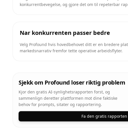
konkurrentbevegelse, og gjore det om til repeterbar rap
Nar konkurrenten passer bedre
Velg Profound hvis hovedbehovet ditt er en bredere platt
markedsnarrativ fremfor tette operative arbeidsflyter.
Sjekk om Profound loser riktig problem
Kjor den gratis AI-synlighetsrapporten forst, og
sammenlign deretter plattformen mot dine faktiske
behov for prompts, sitater og rapportering.
Fa den gratis rapporten