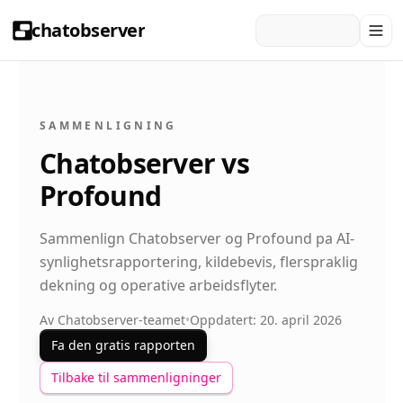
chatobserver
SAMMENLIGNING
Chatobserver vs
Profound
Sammenlign Chatobserver og Profound pa AI-
synlighetsrapportering, kildebevis, flerspraklig
dekning og operative arbeidsflyter.
Av Chatobserver-teamet
•
Oppdatert: 20. april 2026
Fa den gratis rapporten
Tilbake til sammenligninger