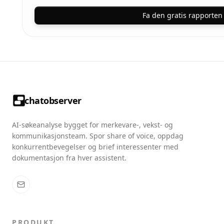
Fa den gratis rapporten
chatobserver
AI-søkeanalyse bygget for merkevare-, vekst- og
kommunikasjonsteam. Spor share of voice, oppdag
konkurrentbevegelser og brief interessenter med
dokumentasjon fra hver assistent.
PRODUKT