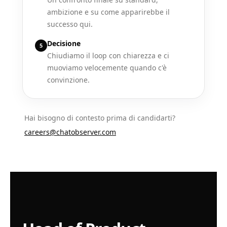
ambizione e su come apparirebbe il
successo qui.
Decisione
5
Chiudiamo il loop con chiarezza e ci
muoviamo velocemente quando c'è
convinzione.
Hai bisogno di contesto prima di candidarti?
careers@chatobserver.com