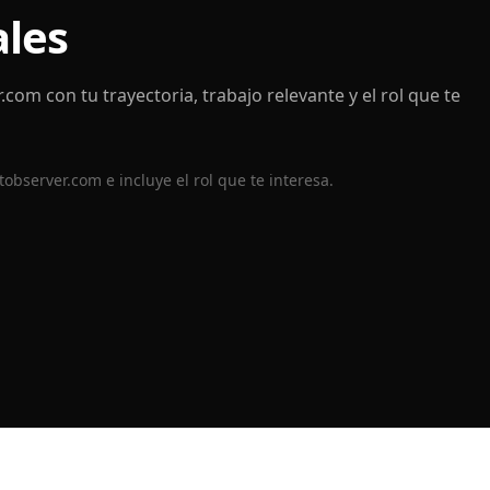
ales
r.com
con tu trayectoria, trabajo relevante y el rol que te
tobserver.com
e incluye el rol que te interesa.