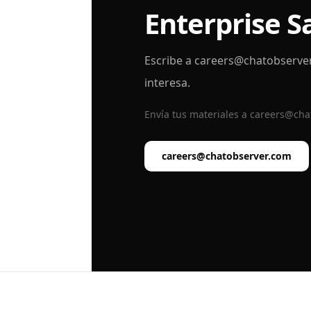
Enterprise S
Escribe a
careers@chatobserve
interesa.
Envía tus materiales a
careers@cha
careers@chatobserver.com