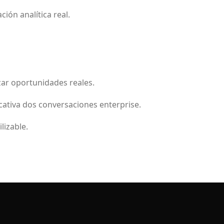
ión analítica real.
izar oportunidades reales.
cativa dos conversaciones enterprise.
lizable.