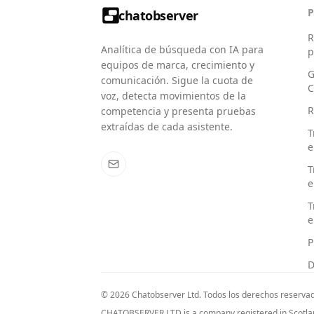
chatobserver
R
Analítica de búsqueda con IA para
p
equipos de marca, crecimiento y
G
comunicación. Sigue la cuota de
C
voz, detecta movimientos de la
R
competencia y presenta pruebas
extraídas de cada asistente.
T
e
T
e
T
e
P
D
© 2026 Chatobserver Ltd. Todos los derechos reserva
CHATOBSERVER LTD is a company registered in Scotlan