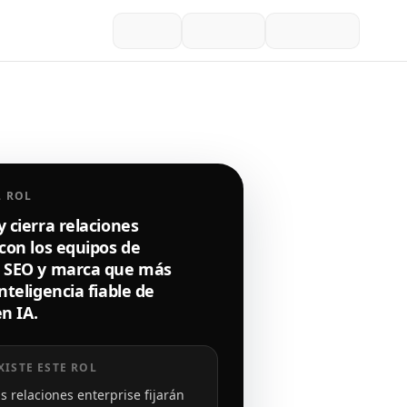
L ROL
 cierra relaciones
con los equipos de
 SEO y marca que más
nteligencia fiable de
en IA.
XISTE ESTE ROL
s relaciones enterprise fijarán