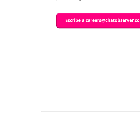
Escribe a
careers@chatobserver.c