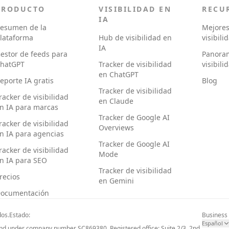
PRODUCTO
VISIBILIDAD EN
RECU
IA
esumen de la
Mejores
lataforma
Hub de visibilidad en
visibili
IA
estor de feeds para
Panora
hatGPT
Tracker de visibilidad
visibili
en ChatGPT
eporte IA gratis
Blog
Tracker de visibilidad
racker de visibilidad
en Claude
n IA para marcas
Tracker de Google AI
racker de visibilidad
Overviews
n IA para agencias
Tracker de Google AI
racker de visibilidad
Mode
n IA para SEO
Tracker de visibilidad
recios
en Gemini
ocumentación
dos.
Estado:
Business
Español
d under company number SC869380. Registered office: Suite 2/3, 2nd