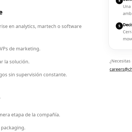
4
Una 
e
ambi
Deci
ise en analytics, martech o software
5
Cerr
move
 VPs de marketing.
¿Necesitas 
r la solución.
careers@ch
rgos sin supervisión constante.
í
imera etapa de la compañía.
y packaging.