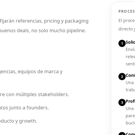
PROCES
fijarán referencias, pricing y packaging
El proce
directo 
buenos deals, no solo mucho pipeline.
Soli
1
Enví
rele
sent
gencias, equipos de marca y
Conv
2
Una 
traba
rre con múltiples stakeholders.
Prof
3
atos junto a founders.
Una 
pare
roducto y growth.
bucl
Conv