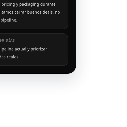
, pricing y packaging durante
itamos cerrar buenos deals, no
pipeline.
90 DÍAS
ipeline actual y priorizar
es reales.