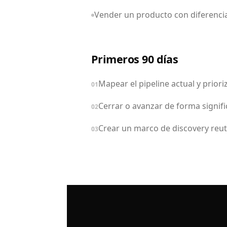
Vender un producto con diferenciac
Primeros 90 días
Mapear el pipeline actual y prior
01
Cerrar o avanzar de forma signifi
02
Crear un marco de discovery reuti
03