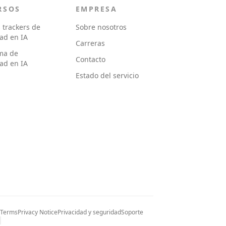
RSOS
EMPRESA
 trackers de
Sobre nosotros
dad en IA
Carreras
ma de
Contacto
dad en IA
Estado del servicio
 Terms
Privacy Notice
Privacidad y seguridad
Soporte