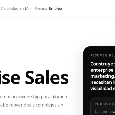
Visibilidad en IA
Precios
Empleo
RESUMEN DE
Construye y
se Sales
enterprise 
marketing,
necesitan i
visibilidad 
con mucho ownership para alguien
POR QUÉ E
 sabe mover deals complejos sin
Las primera