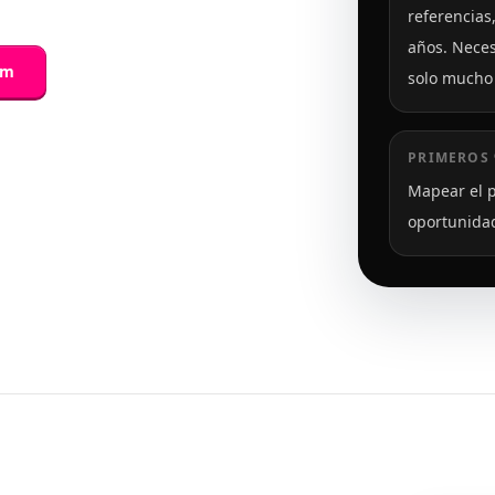
referencias
años. Neces
om
solo mucho 
PRIMEROS 
Mapear el p
oportunidad