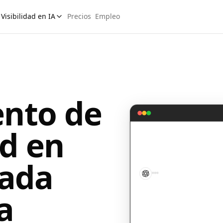
Visibilidad en IA
Precios
Empleo
nto de
ad en
cada
a