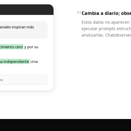
Cambia a diario; obs
03
Estos datos no aparecen 
riales inspiran más
ejecutar prompts estruct
analizarlas. Chatobserver
cimiento cero
y por su
ma independiente
Una
ta