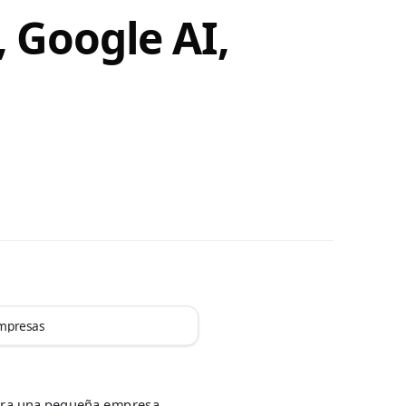
, Google AI,
mpresas
ara una pequeña empresa