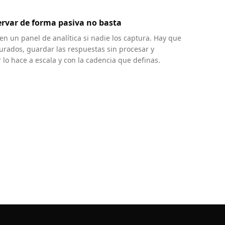
ervar de forma pasiva no basta
en un panel de analítica si nadie los captura. Hay que
urados, guardar las respuestas sin procesar y
 lo hace a escala y con la cadencia que definas.