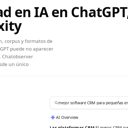
dad en IA en ChatGPT
xity
, corpus y formatos de
atGPT puede no aparecer
y. Chatobserver
esde un único
mejor software CRM para pequeñas e
AI Overview
Las plataformas CRM
El mejor CRM p