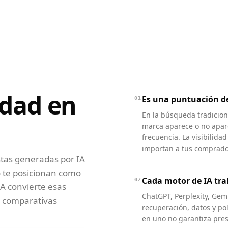
idad en
Es una puntuación de
01
En la búsqueda tradiciona
marca aparece o no apar
frecuencia. La visibilida
importan a tus comprado
estas generadas por IA
o te posicionan como
Cada motor de IA tra
02
IA convierte esas
ChatGPT, Perplexity, Ge
y comparativas
recuperación, datos y pol
en uno no garantiza prese