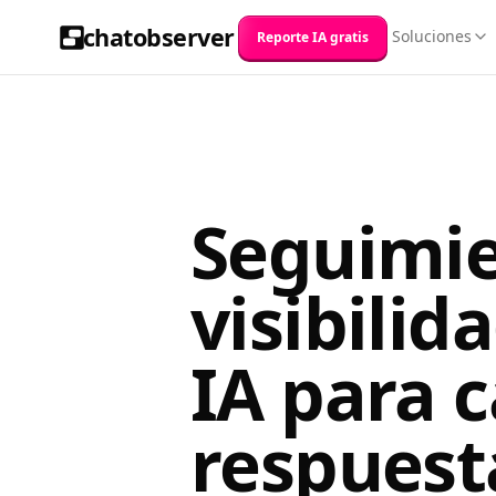
chatobserver
Soluciones
Reporte IA gratis
Seguimie
visibilid
IA para 
respuest