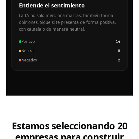
Entiende el sentimiento
La IA no solo menciona marcas: también forma
opiniones. Sigue si te presenta de forma positiva,
con cautela o de manera neutral.
Positivo
14
Neutral
8
Negativo
2
Estamos seleccionando 20
empresas
para construir