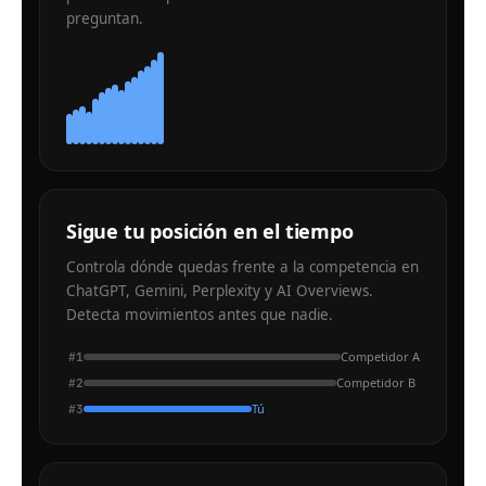
preguntan.
Sigue tu posición en el tiempo
Controla dónde quedas frente a la competencia en
ChatGPT, Gemini, Perplexity y AI Overviews.
Detecta movimientos antes que nadie.
Competidor A
#
1
Competidor B
#
2
Tú
#
3