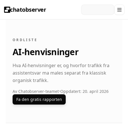
chatobserver
ORDLISTE
AI-henvisninger
Hva AI-henvisninger er, og hvorfor trafikk fra
assistentsvar ma males separat fra klassisk
organisk trafikk.
Av Chatobserver-teamet
•
Oppdatert: 20. april 2026
Fa den gratis rapporten