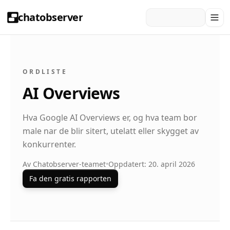
chatobserver
ORDLISTE
AI Overviews
Hva Google AI Overviews er, og hva team bor
male nar de blir sitert, utelatt eller skygget av
konkurrenter.
Av Chatobserver-teamet
•
Oppdatert: 20. april 2026
Fa den gratis rapporten