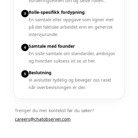
vurderingsevnen din og selve rollen.
Rolle-spesifikk fordypning
3
En samtale eller oppgave som ligner mer
på det faktiske arbeidet enn en generisk
intervjurunde.
Samtale med founder
4
En siste samtale om standarder, ambisjon
og hvordan suksess vil se ut her.
Beslutning
5
Vi avslutter tydelig og beveger oss raskt
når overbevisningen er der.
Trenger du mer kontekst før du søker?
careers@chatobserver.com