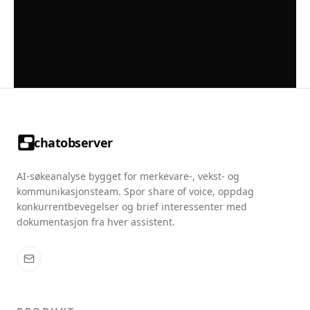
chatobserver
AI-søkeanalyse bygget for merkevare-, vekst- og
kommunikasjonsteam. Spor share of voice, oppdag
konkurrentbevegelser og brief interessenter med
dokumentasjon fra hver assistent.