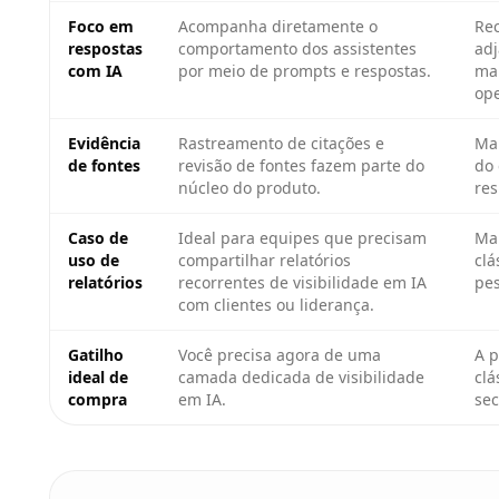
Foco em
Acompanha diretamente o
Re
respostas
comportamento dos assistentes
ad
com IA
por meio de prompts e respostas.
ma
ope
Evidência
Rastreamento de citações e
Mai
de fontes
revisão de fontes fazem parte do
do 
núcleo do produto.
res
Caso de
Ideal para equipes que precisam
Mai
uso de
compartilhar relatórios
clá
relatórios
recorrentes de visibilidade em IA
pes
com clientes ou liderança.
Gatilho
Você precisa agora de uma
A p
ideal de
camada dedicada de visibilidade
clá
compra
em IA.
sec