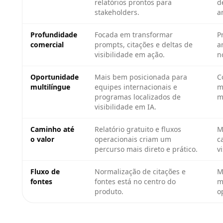
relatórios prontos para
d
stakeholders.
a
Profundidade
Focada em transformar
P
comercial
prompts, citações e deltas de
a
visibilidade em ação.
n
Oportunidade
Mais bem posicionada para
C
multilíngue
equipes internacionais e
m
programas localizados de
m
visibilidade em IA.
Caminho até
Relatório gratuito e fluxos
M
o valor
operacionais criam um
c
percurso mais direto e prático.
v
Fluxo de
Normalização de citações e
M
fontes
fontes está no centro do
m
produto.
o