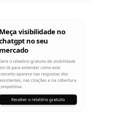
Meça visibilidade no
chatgpt no seu
mercado
Gere o relatório gratuito de visibilidade
em IA para entender como este
conceito aparece nas respostas dos
assistentes, nas citações e na cobertura
competitiva.
Receber o relatório gratuito