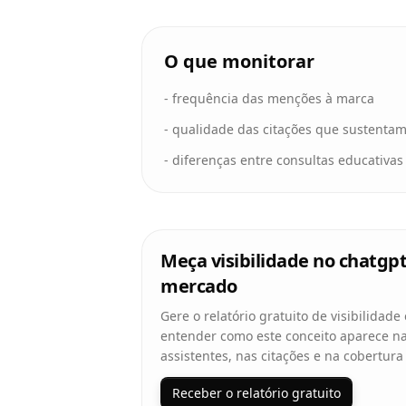
O que monitorar
-
frequência das menções à marca
-
qualidade das citações que sustentam
-
diferenças entre consultas educativas
Meça visibilidade no chatgpt
mercado
Gere o relatório gratuito de visibilidade
entender como este conceito aparece na
assistentes, nas citações e na cobertura
Receber o relatório gratuito