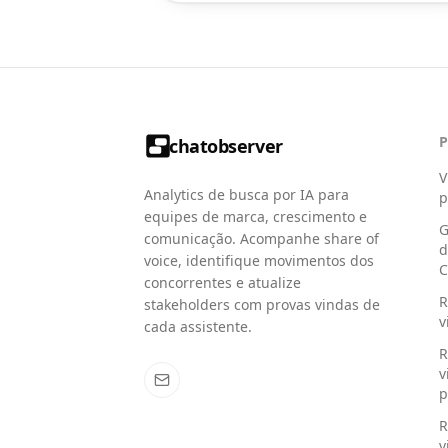
chatobserver
V
Analytics de busca por IA para
p
equipes de marca, crescimento e
G
comunicação. Acompanhe share of
d
voice, identifique movimentos dos
C
concorrentes e atualize
R
stakeholders com provas vindas de
v
cada assistente.
R
v
p
R
v