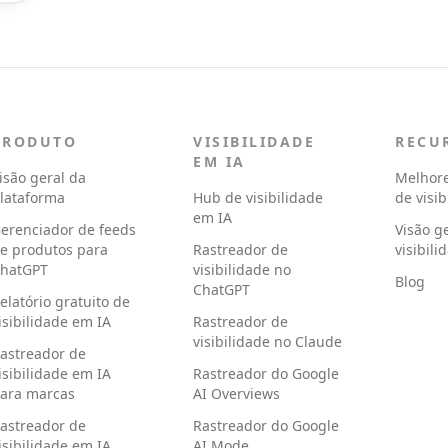
PRODUTO
VISIBILIDADE
RECU
EM IA
isão geral da
Melhore
lataforma
Hub de visibilidade
de visi
em IA
erenciador de feeds
Visão g
e produtos para
Rastreador de
visibil
hatGPT
visibilidade no
Blog
ChatGPT
elatório gratuito de
isibilidade em IA
Rastreador de
visibilidade no Claude
astreador de
isibilidade em IA
Rastreador do Google
ara marcas
AI Overviews
astreador de
Rastreador do Google
isibilidade em IA
AI Mode