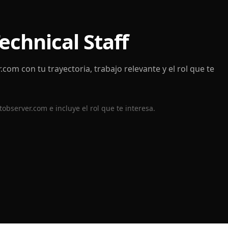
chnical Staff
r.com
con tu trayectoria, trabajo relevante y el rol que te
tobserver.com
e incluye el rol que te interesa.