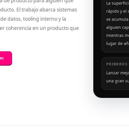
ría de producto para alguien que
La superfic
ducto. El trabajo abarca sistemas
rápido y el
de datos, tooling interno y la
se acumula
alguien cap
ner coherencia en un producto que
mientras me
lugar de a
om
PRIMEROS 
Lanzar mejo
una gran su