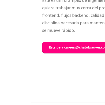
Este es un rol amplio de ingenie
quiere trabajar muy cerca del pro
frontend, flujos backend, calidad 
disciplina necesaria para mante
se mueve rápido.
Escribe a
careers@chatobserver.c