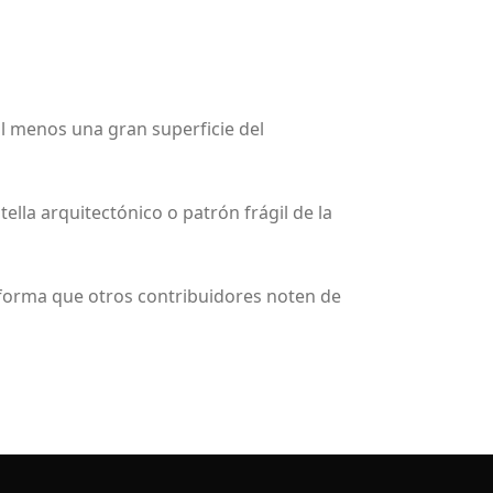
al menos una gran superficie del
ella arquitectónico o patrón frágil de la
a forma que otros contribuidores noten de