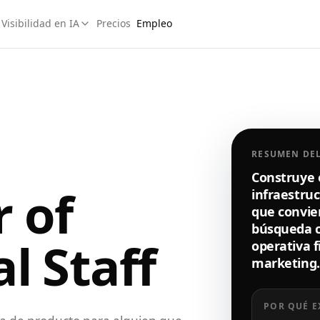
Visibilidad en IA
Precios
Empleo
RESUMEN DE
Construye e
 of
infraestruc
que convier
búsqueda c
l Staff
operativa f
marketing.
POR QUÉ E