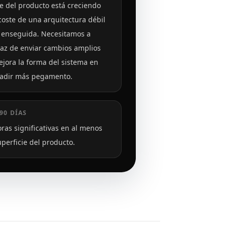
ie del producto está creciendo
 coste de una arquitectura débil
 enseguida. Necesitamos a
az de enviar cambios amplios
jora la forma del sistema en
ñadir más pegamento.
90 DÍAS
ras significativas en al menos
perficie del producto.