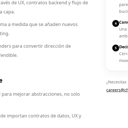
ravés de UX, contratos backend y flujo de
pare
a capa.
bucl
Conv
stema a medida que se añaden nuevos
4
Una 
ting.
ambi
nders para convertir dirección de
Deci
5
Cerr
fendible.
move
e
¿Necesitas 
careers@ch
ad para mejorar abstracciones, no solo
de importan contratos de datos, UX y