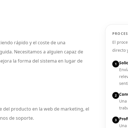
PROCES
ciendo rápido y el coste de una
El proce
directo 
guida. Necesitamos a alguien capaz de
jora la forma del sistema en lugar de
Soli
1
Enví
rele
sent
Conv
2
Una 
traba
ve del producto en la web de marketing, el
rnos de soporte.
Prof
3
Una 