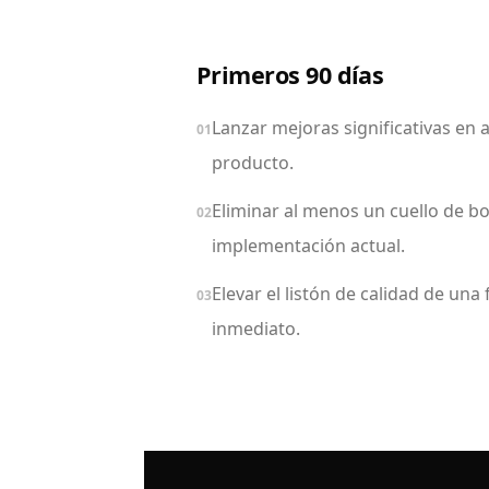
Primeros 90 días
Lanzar mejoras significativas en 
01
producto.
Eliminar al menos un cuello de bot
02
implementación actual.
Elevar el listón de calidad de un
03
inmediato.