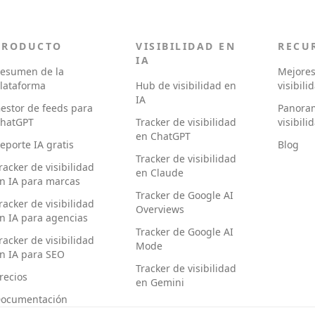
PRODUCTO
VISIBILIDAD EN
RECU
IA
esumen de la
Mejores
lataforma
Hub de visibilidad en
visibili
IA
estor de feeds para
Panora
hatGPT
Tracker de visibilidad
visibili
en ChatGPT
eporte IA gratis
Blog
Tracker de visibilidad
racker de visibilidad
en Claude
n IA para marcas
Tracker de Google AI
racker de visibilidad
Overviews
n IA para agencias
Tracker de Google AI
racker de visibilidad
Mode
n IA para SEO
Tracker de visibilidad
recios
en Gemini
ocumentación