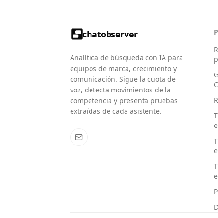
chatobserver
R
Analítica de búsqueda con IA para
p
equipos de marca, crecimiento y
G
comunicación. Sigue la cuota de
C
voz, detecta movimientos de la
R
competencia y presenta pruebas
extraídas de cada asistente.
T
e
T
e
T
e
P
D