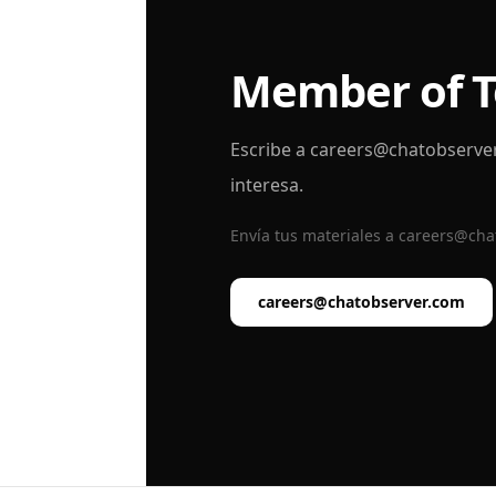
Member of Te
Escribe a
careers@chatobserve
interesa.
Envía tus materiales a
careers@cha
careers@chatobserver.com