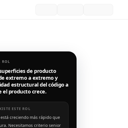
L ROL
superficies de producto
de extremo a extremo y
lidad estructural del código a
 el producto crece.
XISTE ESTE ROL
 está creciendo más rápido que
tura. Necesitamos criterio senior