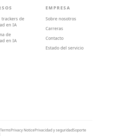
RSOS
EMPRESA
 trackers de
Sobre nosotros
dad en IA
Carreras
ma de
Contacto
dad en IA
Estado del servicio
 Terms
Privacy Notice
Privacidad y seguridad
Soporte