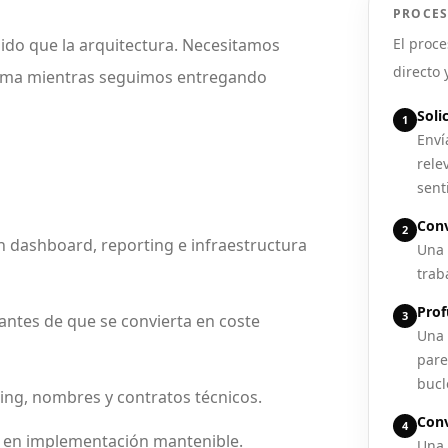
PROCES
ido que la arquitectura. Necesitamos
El proce
directo 
stema mientras seguimos entregando
Soli
1
Enví
rele
sent
Conv
2
en dashboard, reporting e infraestructura
Una 
traba
Prof
3
 antes de que se convierta en coste
Una 
pare
bucl
ing, nombres y contratos técnicos.
Conv
4
o en implementación mantenible.
Una 