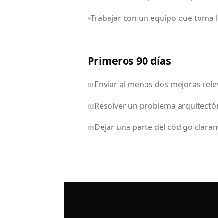
Trabajar con un equipo que toma la
Primeros 90 días
Enviar al menos dos mejoras rele
01
Resolver un problema arquitectón
02
Dejar una parte del código clara
03