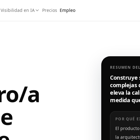
Visibilidad en IA
Precios
Empleo
RESUMEN DE
Construye 
ro/a
complejas 
eleva la ca
medida que
de
POR QUÉ E
e
El producto
la arquitec