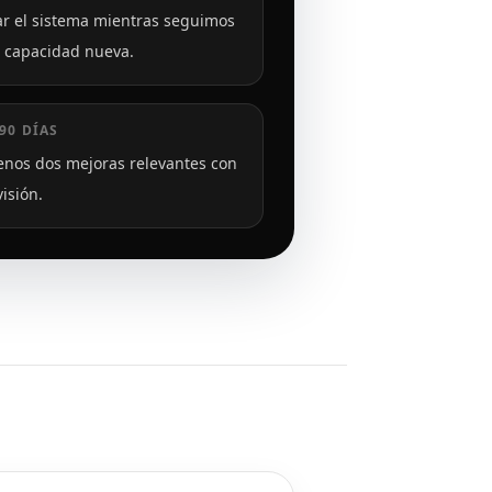
r el sistema mientras seguimos
 capacidad nueva.
90 DÍAS
enos dos mejoras relevantes con
isión.