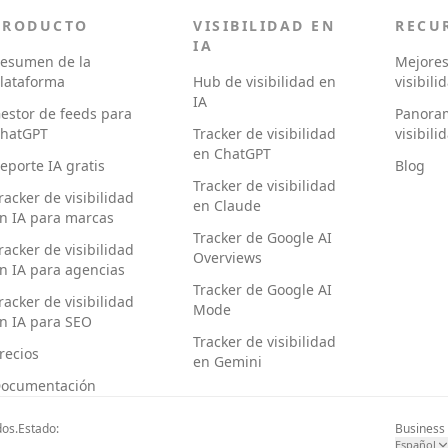
PRODUCTO
VISIBILIDAD EN
RECU
IA
esumen de la
Mejores
lataforma
Hub de visibilidad en
visibili
IA
estor de feeds para
Panora
hatGPT
Tracker de visibilidad
visibili
en ChatGPT
eporte IA gratis
Blog
Tracker de visibilidad
racker de visibilidad
en Claude
n IA para marcas
Tracker de Google AI
racker de visibilidad
Overviews
n IA para agencias
Tracker de Google AI
racker de visibilidad
Mode
n IA para SEO
Tracker de visibilidad
recios
en Gemini
ocumentación
dos.
Estado:
Business
Español