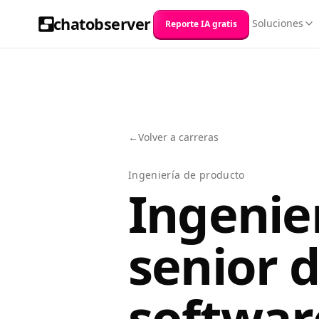
chatobserver
Soluciones
Reporte IA gratis
←
Volver a carreras
Ingeniería de producto
Ingenie
senior 
softwar