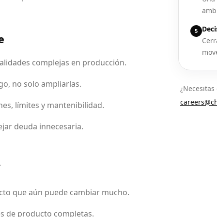
ambi
Deci
5
e
Cerr
move
alidades complejas en producción.
go, no solo ampliarlas.
¿Necesitas 
careers@ch
es, límites y mantenibilidad.
ejar deuda innecesaria.
í
ucto que aún puede cambiar mucho.
es de producto completas.