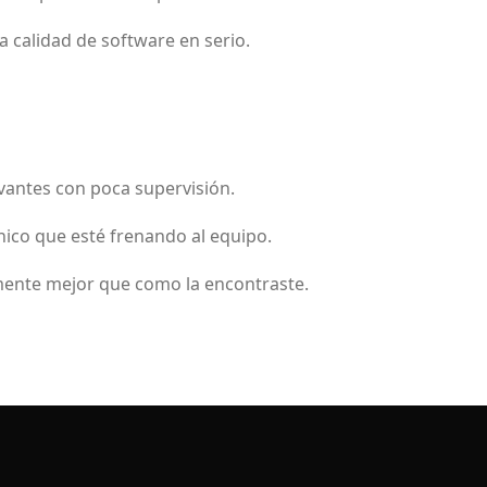
 calidad de software en serio.
vantes con poca supervisión.
ico que esté frenando al equipo.
mente mejor que como la encontraste.