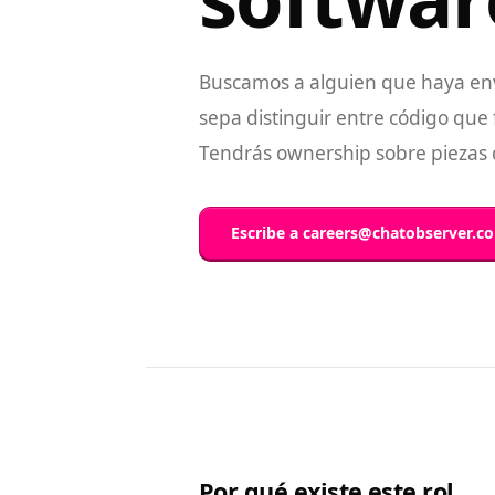
Buscamos a alguien que haya env
sepa distinguir entre código que
Tendrás ownership sobre piezas 
Escribe a
careers@chatobserver.c
Por qué existe este rol