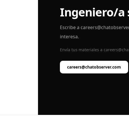
Ingeniero/a 
Escribe a
careers@chatobserve
interesa.
Envía tus materiales a
careers@cha
careers@chatobserver.com