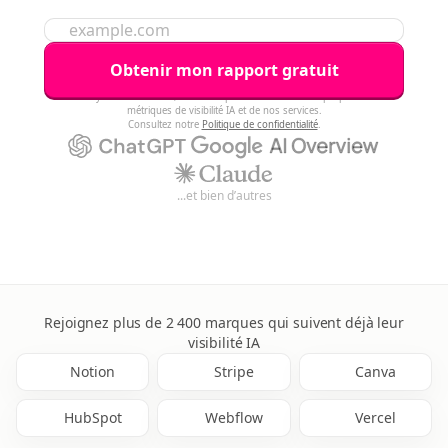
Obtenir mon rapport gratuit
En envoyant le formulaire, vous acceptez d’être contacté à propos de vos
métriques de visibilité IA et de nos services.
Consultez notre
Politique de confidentialité
.
...et bien d’autres
Rejoignez plus de 2 400 marques qui suivent déjà leur
visibilité IA
Notion
Stripe
Canva
HubSpot
Webflow
Vercel