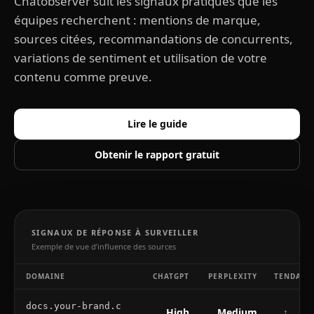
Chatobserver suit les signaux pratiques que les
équipes recherchent : mentions de marque,
sources citées, recommandations de concurrents,
variations de sentiment et utilisation de votre
contenu comme preuve.
Lire le guide
Obtenir le rapport gratuit
SIGNAUX DE RÉPONSE À SURVEILLER
Exemple de vue d’influence des sources
DOMAINE
CHATGPT
PERPLEXITY
TENDANC
docs.your-brand.c
High
Medium
↑