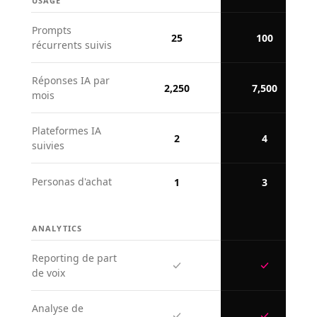
USAGE
Prompts
25
100
récurrents suivis
Réponses IA par
2,250
7,500
mois
Plateformes IA
2
4
suivies
Personas d'achat
1
3
ANALYTICS
Reporting de part
de voix
Analyse de