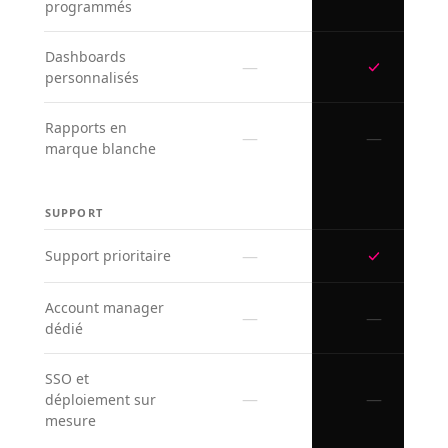
programmés
Dashboards
—
personnalisés
Rapports en
—
—
marque blanche
SUPPORT
—
Support prioritaire
Account manager
—
—
dédié
SSO et
—
—
déploiement sur
mesure