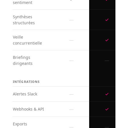
sentiment
Synthèses
—
structurées
Veille
—
concurrentielle
Briefings
—
—
dirigeants
INTÉGRATIONS
—
Alertes Slack
—
Webhooks & API
Exports
—
—