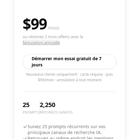
$99
/
mois
ou obtenez 2 mois offerts avec la
facturation annuelle
Démarrer mon essai gratuit de 7
jours
Nouveaux clients uniquement · carte requise · puis
$99/mois · annulation à tout moment
25
2,250
PROMPTS
RÉPONSES IA/MOIS
Suivez 25 prompts récurrents sur vos
principaux canaux de recherche IA.
Retrouvez au même endroit les mentions